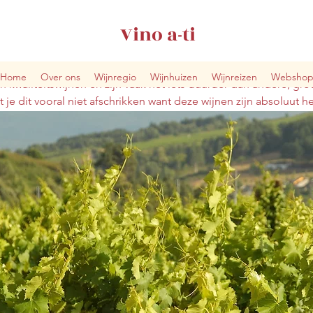
Vino a-ti
Home
Over ons
Wijnregio
Wijnhuizen
Wijnreizen
Websho
n kwaliteitswijnen en zijn vaak net iets duurder dan andere, gro
 je dit vooral niet afschrikken want deze wijnen zijn absoluut h