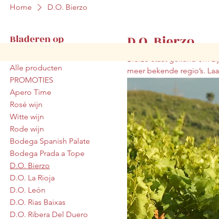
Home
D.O. Bierzo
D.O. Bierzo
Bladeren op
Bierzo staat gekend om zij
Alle producten
meer bekende regio’s. Laat
PROMOTIES
ontdekken waard.
Apero Time
Rosé wijn
Witte wijn
Rode wijn
Bodega Spanish Palate
Bodega Prada a Tope
D.O. Bierzo
D.O. La Rioja
D.O. León
D.O. Rias Baixas
D.O. Ribera Del Duero