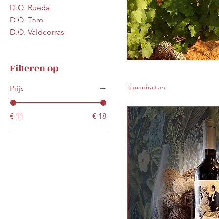
D.O. Rueda
D.O. Toro
D.O. Valdeorras
Filteren op
3 producten
Prijs
€ 11
€ 18