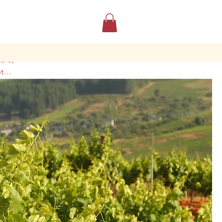
p
tere,
et