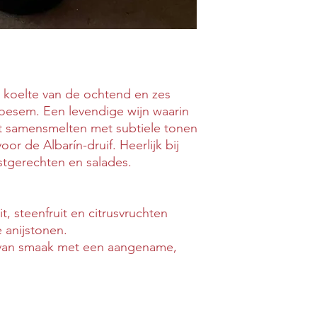
stemmen over de leve
 koelte van de ochtend en zes
roesem. Een levendige wijn waarin
ruit samensmelten met subtiele tonen
or de Albarín-druif. Heerlijk bij
ijstgerechten en salades.
t, steenfruit en citrusvruchten
e anijstonen.
 van smaak met een aangename,