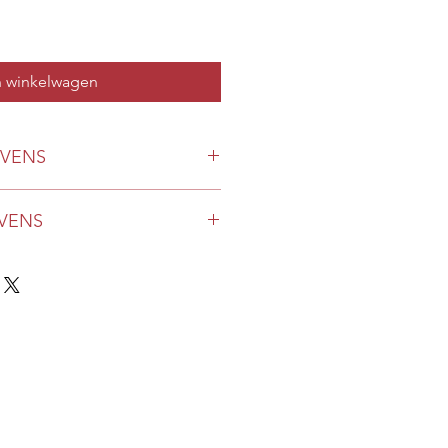
n winkelwagen
VENS
ate
VENS
 BTW en exclusief 12,50 euro
rijping op fijne droesem in
levering in de gemeenten met
0/9260/9270/9340/9860 mits een
 6 flessen).
ANISH PALATE
ingskosten is ook mogelijk te
O. LEÓN
s van Vinolobo tijdens de
zaak of na afspraak. Gelieve bij uw
te levering te selecteren.
wij contact met u op om af te