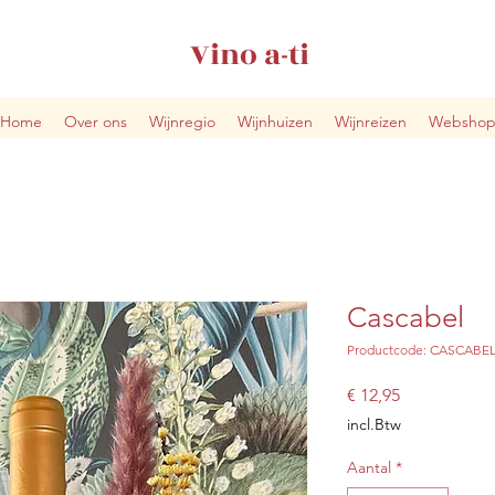
Vino a-ti
Home
Over ons
Wijnregio
Wijnhuizen
Wijnreizen
Websho
Cascabel
Productcode: CASCABE
Prijs
€ 12,95
incl.Btw
Aantal
*