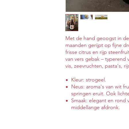
Met de hand geoogst in de
maanden gerijpt op fijne d
frisse citrus en rijp steenf
van vers gebak – typerend vo
vis, zeevruchten, pasta's, r
Kleur: strogeel.
Neus: aroma's van wit frui
springen eruit. Ook licht
Smaak: elegant en rond
middellange afdronk.